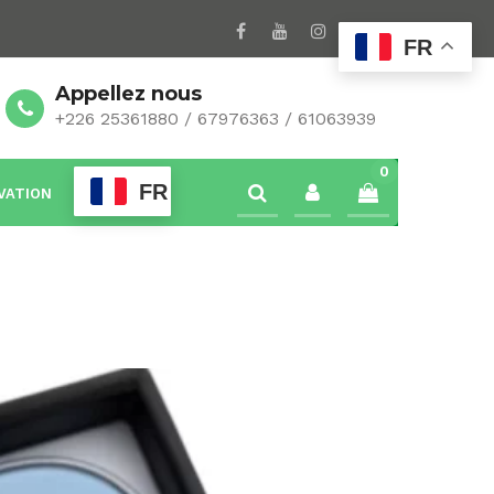
FR
Appellez nous
+226 25361880 / 67976363 / 61063939
0
FR
VATION