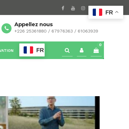
FR
Appellez nous
+226 25361880 / 67976363 / 61063939
0
FR
VATION