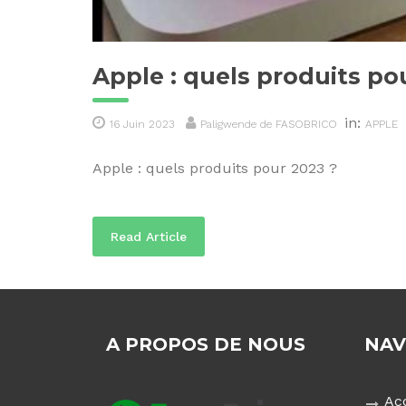
Apple : quels produits po
in:
16 Juin 2023
Paligwende de FASOBRICO
APPLE
Apple : quels produits pour 2023 ?
Read Article
A PROPOS DE NOUS
NAV
Ac