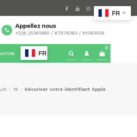
FR
Appellez nous
+226 25361880 / 67976363 / 61063939
0
FR
VATION
juin
16
Sécuriser votre identifiant Apple