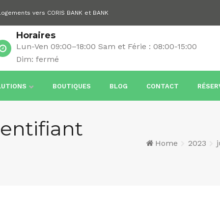
 logements vers CORIS BANK et BANK
Horaires
Lun-Ven 09:00–18:00 Sam et Férie : 08:00-15:00
Dim: fermé
LUTIONS
BOUTIQUES
BLOG
CONTACT
RÉSER
entifiant
Home
2023