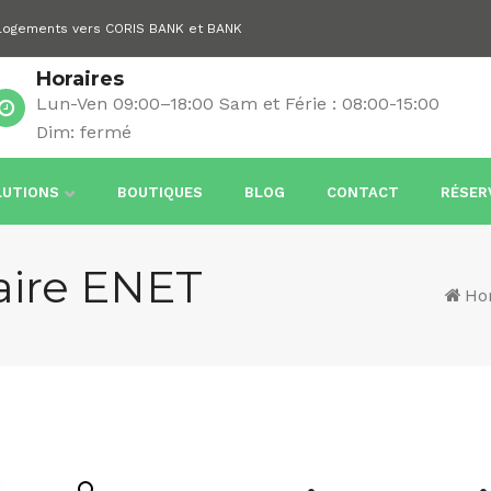
 logements vers CORIS BANK et BANK
Horaires
Lun-Ven 09:00–18:00 Sam et Férie : 08:00-15:00
Dim: fermé
LUTIONS
BOUTIQUES
BLOG
CONTACT
RÉSER
laire ENET
Ho