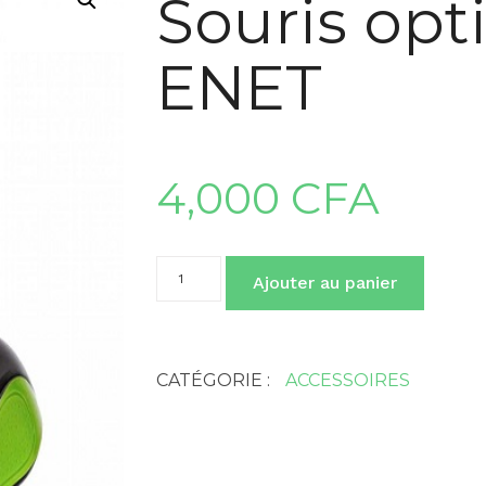
Souris opti
ENET
4,000
CFA
quantité
Ajouter au panier
de
Souris
optique
filaire
ENET
CATÉGORIE :
ACCESSOIRES