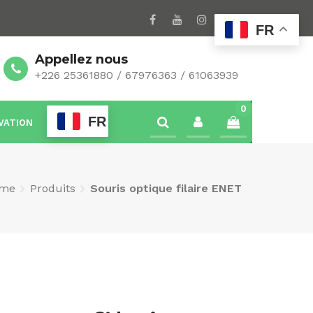
FR
Appellez nous
+226 25361880 / 67976363 / 61063939
0
FR
VATION
me
Produits
Souris optique filaire ENET